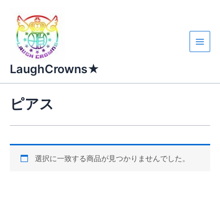
内
容
を
ス
Main
キ
ッ
LaughCrowns★
Men
プ
ピアス
選択に一致する商品が見つかりませんでした。